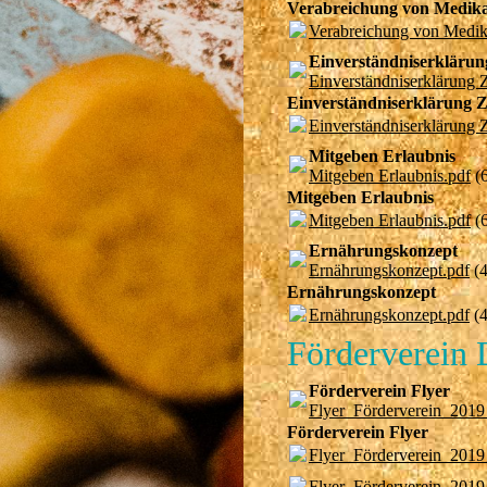
Verabreichung von Medik
Verabreichung von Medi
Einverständniserkläru
Einverständniserklärung
Einverständniserklärung 
Einverständniserklärung
Mitgeben Erlaubnis
Mitgeben Erlaubnis.pdf
(
Mitgeben Erlaubnis
Mitgeben Erlaubnis.pdf
(
Ernährungskonzept
Ernährungskonzept.pdf
(
Ernährungskonzept
Ernährungskonzept.pdf
(
Förderverein
Förderverein Flyer
Flyer_Förderverein_201
Förderverein Flyer
Flyer_Förderverein_201
Flyer_Förderverein_201