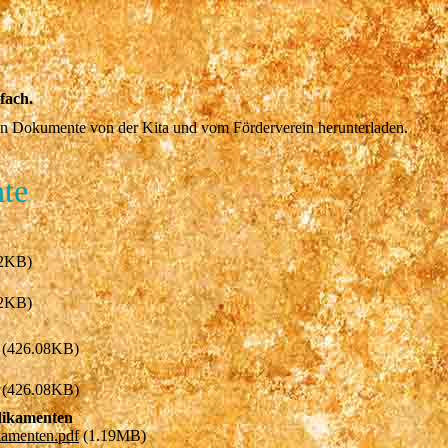
fach.
ten Dokumente von der Kita und vom Förderverein herunterladen.
te
2KB)
2KB)
(426.08KB)
(426.08KB)
dikamenten
kamenten.pdf
(1.19MB)