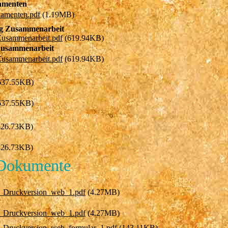
amenten
kamenten.pdf
(1.19MB)
ng Zusammenarbeit
 Zusammenarbeit.pdf
(619.94KB)
Zusammenarbeit
 Zusammenarbeit.pdf
(619.94KB)
637.55KB)
637.55KB)
426.73KB)
426.73KB)
 Dokumente
9_Druckversion_web_1.pdf
(4.27MB)
9_Druckversion_web_1.pdf
(4.27MB)
9_Druckversion_web_formular_1.pdf
(143.11KB)