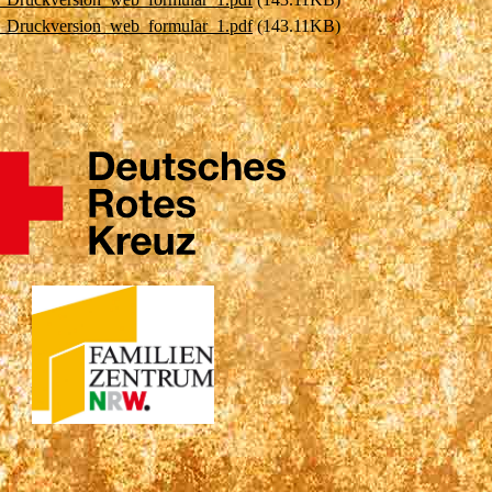
9_Druckversion_web_formular_1.pdf
(143.11KB)