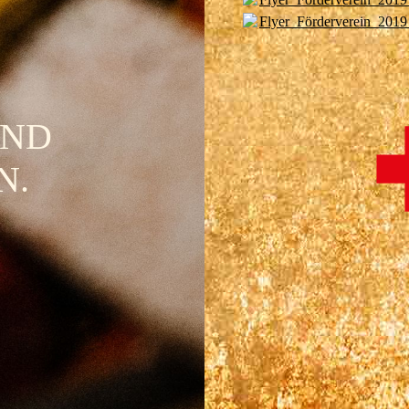
Flyer_Förderverein_201
UND
N.